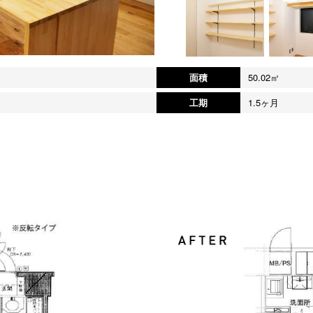
面積
50.02㎡
工期
1.5ヶ月
。