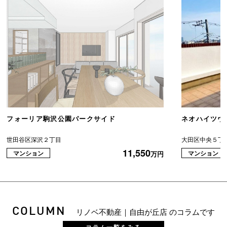
フォーリア駒沢公園パークサイド
ネオハイツヴ
世田谷区深沢２丁目
大田区中央５丁
11,550
マンション
マンション
万円
COLUMN
リノベ不動産｜自由が丘店 のコラムです
コラム一覧をみる