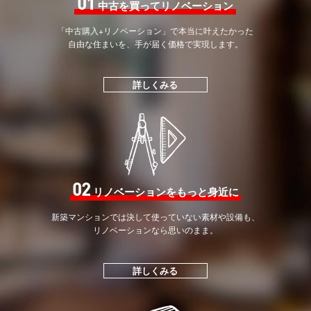
01
中古を買ってリノベーション
「中古購入+リノベーション」で
本当に叶えたかった
自由な住まいを、手が届く価格で
実現します。
詳しくみる
02
リノベーションをもっと身近に
新築マンションでは決して
使っていない素材や設備も、
リノベーションなら思いのまま。
詳しくみる