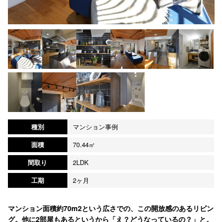
種別
マンション事例
面積
70.44㎡
間取り
2LDK
工期
2ヶ月
マンション面積約70m2という広さでの、この開放感のあるリビン
グ。他に2部屋もあるというから「え？どうなっているの？」と。