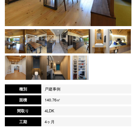
種別
戸建事例
面積
140.76㎡
間取り
4LDK
工期
4ヶ月