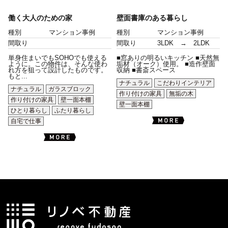
働く大人のための家
壁面書庫のある暮らし
種別
マンション事例
種別
マンション事例
間取り
間取り
3LDK → 2LDK
単身住まいでもSOHOでも使える
■窓ありの明るいキッチン ■天然無
ように。この物件は、そんな使わ
垢材（オーク）使用。 ■造作壁面
れ方を狙って設計したものです。
収納 ■書斎スペース
もと...
ナチュラル
こだわりインテリア
ナチュラル
ガラスブロック
作り付けの家具
無垢の木
作り付けの家具
壁一面本棚
壁一面本棚
ひとり暮らし
ふたり暮らし
自宅で仕事