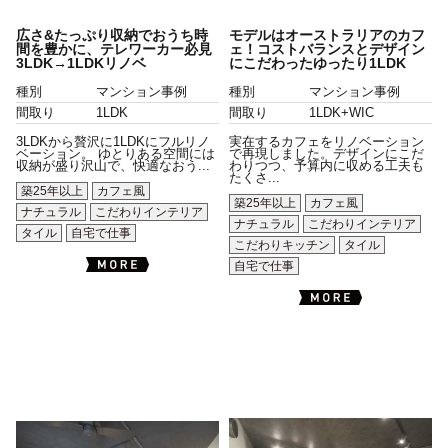
広さ&たっぷり収納でおうち時
モデルはオーストラリアのカフ
間を豊かに、テレワーカー必見
ェ！コストバランスとデザイン
3LDK→1LDKリノベ
にこだわったゆったり1LDK
種別
マンション事例
種別
マンション事例
間取り
1LDK
間取り
1LDK+WIC
3LDKから贅沢に1LDKにフルリノ
実在するカフェをリノベーション
ベーション。 ゆとりある空間には
で再現しました。デザインにこだ
収納が盛り沢山で、快適なおう...
わりつつ、予算内に収める工夫も
たくさ...
築25年以上
カフェ風
築25年以上
カフェ風
ナチュラル
こだわりインテリア
ナチュラル
こだわりインテリア
タイル
自宅で仕事
こだわりキッチン
タイル
自宅で仕事