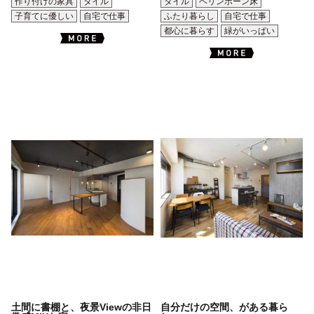
作り付けの家具
タイル
タイル
ヘリンボーン床
子育てに優しい
自宅で仕事
ふたり暮らし
自宅で仕事
都心に暮らす
緑がいっぱい
土間に書棚と、夜景Viewの非日
自分だけの空間、がある暮ら