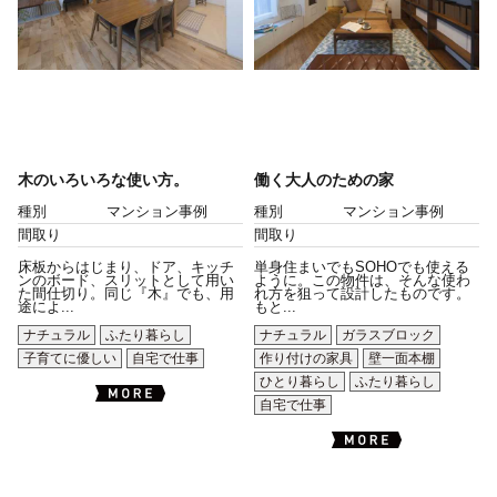
木のいろいろな使い方。
働く大人のための家
種別
マンション事例
種別
マンション事例
間取り
間取り
床板からはじまり、ドア、キッチ
単身住まいでもSOHOでも使える
ンのボード、スリットとして用い
ように。この物件は、そんな使わ
た間仕切り。同じ『木』でも、用
れ方を狙って設計したものです。
途によ...
もと...
ナチュラル
ふたり暮らし
ナチュラル
ガラスブロック
子育てに優しい
自宅で仕事
作り付けの家具
壁一面本棚
ひとり暮らし
ふたり暮らし
自宅で仕事