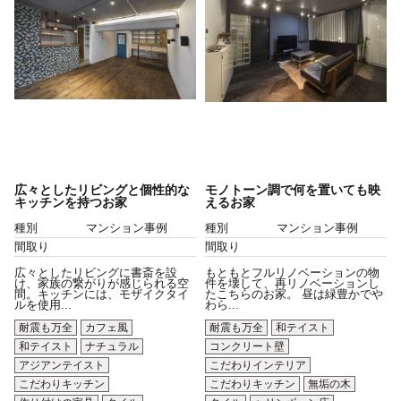
広々としたリビングと個性的な
モノトーン調で何を置いても映
キッチンを持つお家
えるお家
種別
マンション事例
種別
マンション事例
間取り
間取り
広々としたリビングに書斎を設
もともとフルリノベーションの物
け、家族の繋がりが感じられる空
件を壊して、再リノベーションし
間。キッチンには、モザイクタイ
たこちらのお家。 昼は緑豊かでや
ルを使用...
わら...
耐震も万全
カフェ風
耐震も万全
和テイスト
和テイスト
ナチュラル
コンクリート壁
アジアンテイスト
こだわりインテリア
こだわりキッチン
こだわりキッチン
無垢の木