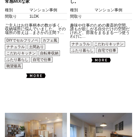
常感MIXな家
し。
種別
マンション事例
種別
マンション事例
間取り
1LDK
間取り
ご主人はお仕事柄本の数が多く、
趣味や仕事のための書斎的空間。
収納場所に悩んでいました。 その
誰もが欲しがる自分だけの空間だ
場所の答えは...まさかの土間？...
けれど、部屋をまるまる一つ使う
わけに...
DIYでセルフリノベ
カフェ風
ナチュラル
こだわりキッチン
ナチュラル
土間あり
ふたり暮らし
自宅で仕事
こだわりキッチン
自転車収納
ふたり暮らし
自宅で仕事
眺望最高