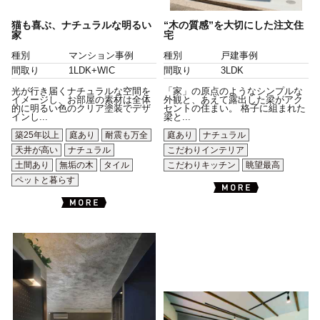
猫も喜ぶ、ナチュラルな明るい
“木の質感”を大切にした注文住
家
宅
種別
マンション事例
種別
戸建事例
間取り
1LDK+WIC
間取り
3LDK
光が行き届くナチュラルな空間を
「家」の原点のようなシンプルな
イメージし、お部屋の素材は全体
外観と、あえて露出した梁がアク
的に明るい色のクリア塗装でデザ
セントの住まい。 格子に組まれた
インし...
梁と...
築25年以上
庭あり
耐震も万全
庭あり
ナチュラル
天井が高い
ナチュラル
こだわりインテリア
土間あり
無垢の木
タイル
こだわりキッチン
眺望最高
ペットと暮らす