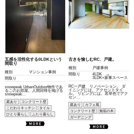
五感を活性化する0LDKという
古きを愉しむRC、戸建。
間取り
種別
戸建事例
種別
マンション事例
間取り
4LDK →
3LDK+家事スペース
間取り
RC一戸建 リノベーション。 ダ
snowpeak UrbanOutdoor物件であ
イニングには、アクセントタイ
るこのお部屋。人間回帰を掲げる
ル。 リビングには、若草色でアク
snowpeak...
セン...
庭あり
コンクリート壁
庭あり
カフェ風
こだわりキッチン
タイル
コンクリート壁
無垢の木
ひとり暮らし
ふたり暮らし
ガーデニング