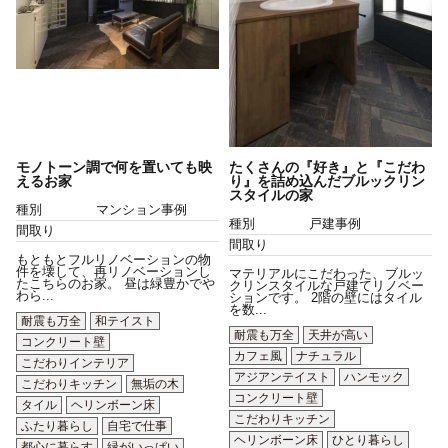
モノトーン調で何を置いても映
たくさんの『好き』と『こだわ
えるお家
り』を詰め込んだブルックリン
スタイルの家
種別
マンション事例
種別
戸建事例
間取り
間取り
もともとフルリノベーションの物
件を壊して、再リノベーションし
マテリアルにこだわった、ブルッ
たこちらのお家。 昼は緑豊かでや
クリンスタイルな戸建てリノベー
わら...
ションです。 2階の壁にはタイル
を数...
耐震も万全
和テイスト
耐震も万全
天井が高い
コンクリート壁
カフェ風
ナチュラル
こだわりインテリア
アジアンテイスト
ハンモック
こだわりキッチン
無垢の木
コンクリート壁
タイル
ヘリンボーン床
こだわりキッチン
ふたり暮らし
自宅で仕事
ヘリンボーン床
ひとり暮らし
都心に暮らす
緑がいっぱい