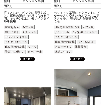
種別
マンション事例
種別
マンション事例
間取り
間取り
広々としたリビングに書斎を設
ホワイトを基調にアクセントにブ
け、家族の繋がりが感じられる空
ルーを入り交えたカルフォルニア
間。キッチンには、モザイクタイ
スタイル。 海が見える環境をフル
ルを使用...
に活...
耐震も万全
カフェ風
DIYでセルフリノベ
カフェ風
和テイスト
ナチュラル
ナチュラル
こだわりインテリア
アジアンテイスト
こだわりキッチン
こだわりキッチン
作り付けの家具
ふたり暮らし
作り付けの家具
タイル
スローライフ
眺望最高
子育てに優しい
自宅で仕事
水辺の住まい