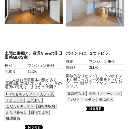
土間に書棚と、夜景Viewの非日
ポイントは、2つトビラ。
常感MIXな家
種別
マンション事例
種別
マンション事例
間取り
2LDK
間取り
1LDK
開放的なリビングに、ワンポイン
トが映えるカラーの扉をトッピン
ご主人はお仕事柄本の数が多く、
グ。一つはサファイヤブルーの扉
収納場所に悩んでいました。 その
とドア...
場所の答えは...まさかの土間？...
築25年以上
団地リノベーション
DIYでセルフリノベ
カフェ風
こだわりキッチン
無垢の木
ナチュラル
土間あり
こだわりキッチン
自転車収納
ふたり暮らし
自宅で仕事
眺望最高