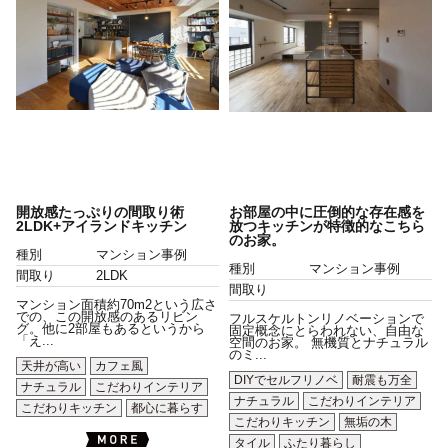
開放感たっぷりの間取り術
お部屋の中に圧倒的な存在感を
2LDK+アイランドキッチン
放つキッチンが特徴的なこちら
のお家。
種別
マンション事例
種別
マンション事例
間取り
2LDK
間取り
マンション面積約70m2という広さ
での、この開放感のあるリビン
フルスケルトンリノベーションで
グ。他に2部屋もあるというから
固定概念にとらわれない、自由な
「え...
空間のお家。 無機質とナチュラル
のミ...
天井が高い
カフェ風
DIYでセルフリノベ
耐震も万全
ナチュラル
こだわりインテリア
ナチュラル
こだわりインテリア
こだわりキッチン
都心に暮らす
こだわりキッチン
無垢の木
タイル
ふたり暮らし