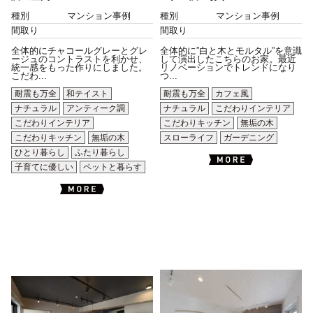
種別
マンション事例
種別
マンション事例
間取り
間取り
全体的にチャコールグレーとグレ
全体的に”白と木とモルタル”を意識
ージュのコントラストを利かせ、
して演出したこちらのお家。最近
統一感をもった作りにしました。
リノベーションでトレンドになり
こだわ...
つ...
耐震も万全
和テイスト
耐震も万全
カフェ風
ナチュラル
アンティーク調
ナチュラル
こだわりインテリア
こだわりインテリア
こだわりキッチン
無垢の木
こだわりキッチン
無垢の木
スローライフ
ガーデニング
ひとり暮らし
ふたり暮らし
子育てに優しい
ペットと暮らす