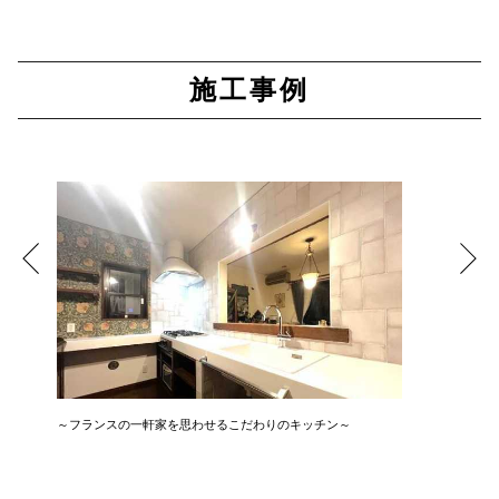
施工事例
～フランスの一軒家を思わせるこだわりのキッチン～
広さ&た
3LDK→1