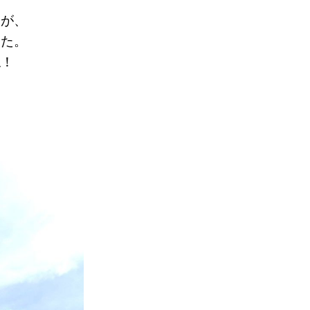
すが、
した。
ね！