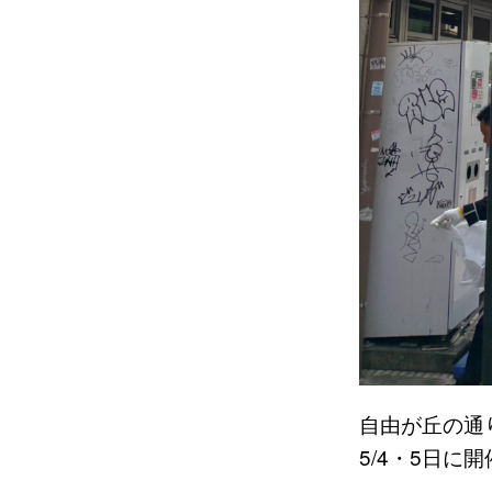
自由が丘の通
5/4・5日