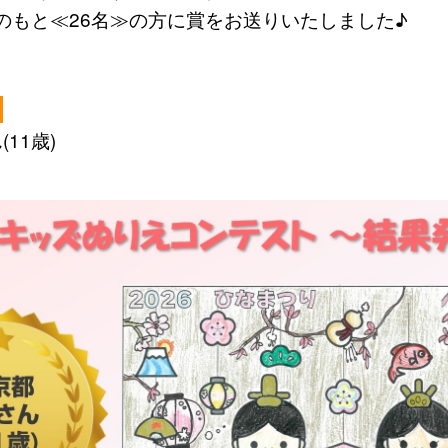
のもと≪26名≫の方に賞をお送りいたしました♪
】
(11歳)