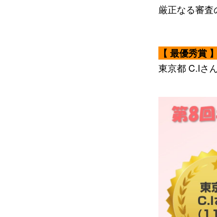
厳正なる審査
【 最優秀賞 
東京都 C.Iさん