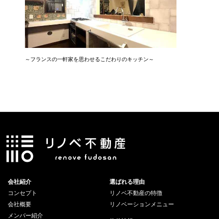
～フランスの一軒家を思わせるこだわりのキッチン～
広さ&た
3LDK→1
会社紹介
選ばれる理由
コンセプト
リノベ不動産の特徴
会社概要
リノベーションメニュー
メンバー紹介