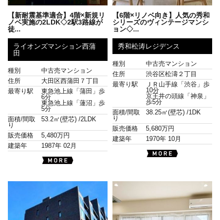
【新耐震基準適合】4階×新規リ
【6階×リノベ向き】人気の秀和
ノベ実施の2LDK◇2駅3路線が
シリーズのヴィンテージマンシ
徒...
ョン◇...
ライオンズマンション西蒲
秀和松涛レジデンス
田
種別
中古売マンション
種別
中古売マンション
住所
渋谷区松濤２丁目
住所
大田区西蒲田７丁目
最寄り駅
ＪＲ山手線「渋谷」歩
10分
最寄り駅
東急池上線「蒲田」歩
京王井の頭線「神泉」
6分
歩5分
東急池上線「蓮沼」歩
5分
面積/間取
38.25㎡(壁芯) /
1DK
り
面積/間取
53.2㎡(壁芯) /
2LDK
り
販売価格
5,680万円
販売価格
5,480万円
建築年
1970年 10月
建築年
1987年 02月