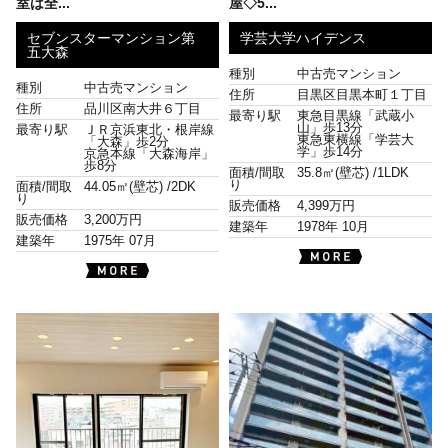
室は全...
屋◇5...
セブンスターマンション第
学芸大学ハイデンス
五大森
種別
中古売マンション
種別
中古売マンション
住所
目黒区目黒本町１丁目
住所
品川区南大井６丁目
最寄り駅
東急目黒線「武蔵小
山」歩13分
最寄り駅
ＪＲ京浜東北・根岸線
東急東横線「学芸大
「大森」歩2分
学」歩14分
京急本線「大森海岸」
歩8分
面積/間取
35.8㎡(壁芯) /
1LDK
り
面積/間取
44.05㎡(壁芯) /
2DK
り
販売価格
4,399万円
販売価格
3,200万円
建築年
1978年 10月
建築年
1975年 07月