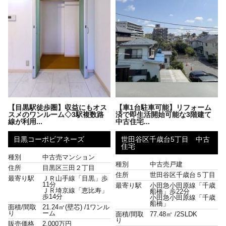
【目黒駅徒歩圏】収益にもオス
【車1台駐車可能】リフォーム
スメのワンルーム◇3駅複数路
済で即生活開始可能な3階建て
線が利用...
中古住宅...
目黒コーポビアネーズ
世田谷区千歳台5丁目 中古
住宅
種別
中古売マンション
種別
中古売戸建
住所
目黒区三田２丁目
住所
世田谷区千歳台５丁目
最寄り駅
ＪＲ山手線「目黒」歩
11分
最寄り駅
小田急小田原線「千歳
ＪＲ埼京線「恵比寿」
船橋」歩22分
歩14分
小田急小田原線「千歳
船橋」
面積/間取
21.24㎡(壁芯) /
1ワンル
り
ーム
面積/間取
77.48㎡ /
2SLDK
り
販売価格
2,000万円