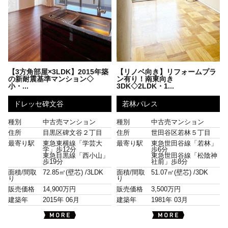
【3方角部屋×3LDK】2015年築
【リノベ向き】リフォームプラ
の新耐震基準マンション◇
ン有り！南東向き
小・...
3DK◇2LDK・1...
ドレッセ碑文谷
若林パレス
種別
中古売マンション
種別
中古売マンション
住所
目黒区碑文谷２丁目
住所
世田谷区若林５丁目
最寄り駅
東急東横線「学芸大
最寄り駅
東急世田谷線「若林」
学」歩12分
歩6分
東急目黒線「西小山」
東急世田谷線「松陰神
歩19分
社前」歩8分
面積/間取
72.85㎡(壁芯) /
3LDK
面積/間取
51.07㎡(壁芯) /
3DK
り
り
販売価格
14,900万円
販売価格
3,500万円
建築年
2015年 06月
建築年
1981年 03月