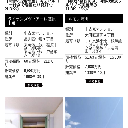
【4階×3方角部屋】両面バルコ
【駅近×南西向き】3階の新規フ
ニー付きで陽当たり良好な
ルリノベ実施済み
2LDK◇...
1LDK+2S◇2...
ライオンズヴィアーレ荏原
ルモン蒲田
中延
種別
中古売マンション
種別
中古売マンション
住所
大田区蒲田４丁目
住所
品川区中延１丁目
最寄り駅
ＪＲ京浜東北・根岸線
「蒲田」歩7分
最寄り駅
東急池上線「荏原中
京急空港線「京急蒲
延」歩6分
田」歩3分
東急池上線「戸越銀
座」歩7分
面積/間取
61.63㎡(壁芯) /
1SLDK
り
面積/間取
60㎡(壁芯) /
2LDK
り
販売価格
7,980万円
販売価格
9,680万円
建築年
1996年 10月
建築年
1998年 03月