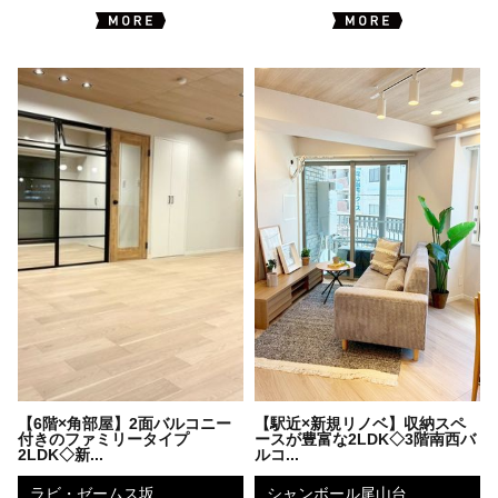
【6階×角部屋】2面バルコニー
【駅近×新規リノベ】収納スペ
付きのファミリータイプ
ースが豊富な2LDK◇3階南西バ
2LDK◇新...
ルコ...
ラビ・ゼームス坂
シャンボール尾山台