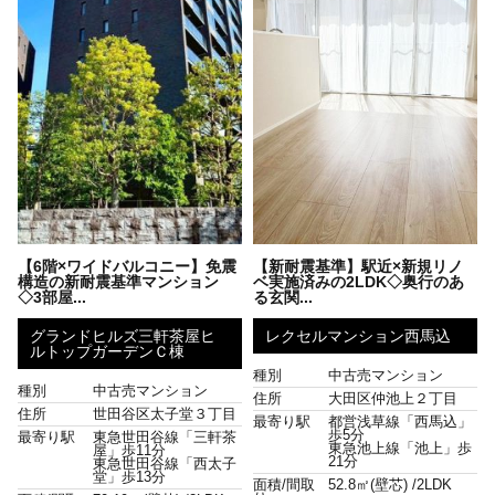
【6階×ワイドバルコニー】免震
【新耐震基準】駅近×新規リノ
構造の新耐震基準マンション
ベ実施済みの2LDK◇奥行のあ
◇3部屋...
る玄関...
グランドヒルズ三軒茶屋ヒ
レクセルマンション西馬込
ルトップガーデンＣ棟
種別
中古売マンション
種別
中古売マンション
住所
大田区仲池上２丁目
住所
世田谷区太子堂３丁目
最寄り駅
都営浅草線「西馬込」
歩5分
最寄り駅
東急世田谷線「三軒茶
東急池上線「池上」歩
屋」歩11分
21分
東急世田谷線「西太子
堂」歩13分
面積/間取
52.8㎡(壁芯) /
2LDK