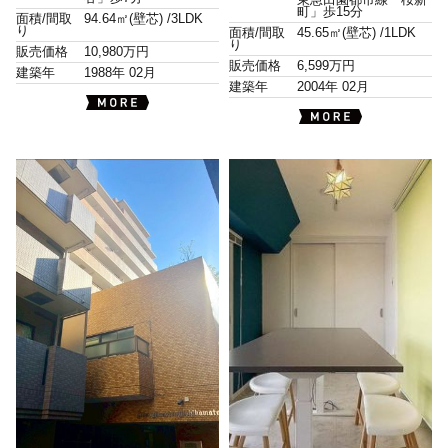
東急田園都市線「桜新
町」歩15分
面積/間取
94.64㎡(壁芯) /
3LDK
り
面積/間取
45.65㎡(壁芯) /
1LDK
り
販売価格
10,980万円
販売価格
6,599万円
建築年
1988年 02月
建築年
2004年 02月