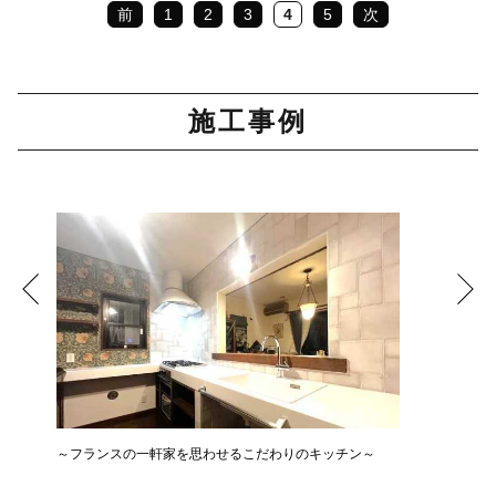
前
1
2
3
4
5
次
施工事例
～フランスの一軒家を思わせるこだわりのキッチン～
広さ&た
必見3LD