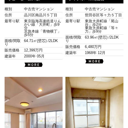
種別
中古売マンション
種別
中古売マンション
住所
品川区南品川５丁目
住所
世田谷区等々力５丁目
最寄り駅
東京臨海高速鉄道りん
最寄り駅
東急大井町線「尾山
かい線「大井町」歩9
台」歩2分
分
東急大井町線「等々
京急本線「青物横丁」
力」歩9分
歩5分
面積/間取
63.96㎡(壁芯) /
2LDK
面積/間取
64.71㎡(壁芯) /
2LDK
り
り
販売価格
6,480万円
販売価格
12,399万円
建築年
1968年 12月
建築年
2000年 05月