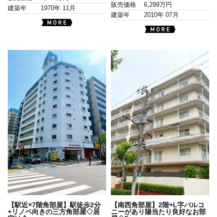
販売価格
6,299万円
建築年
1970年 11月
建築年
2010年 07月
【駅近×7階角部屋】駅徒歩2分
【南西角部屋】2階+L字バルコ
+リノベ向きの三方角部屋◇居
ニーがあり陽当たり良好なお部