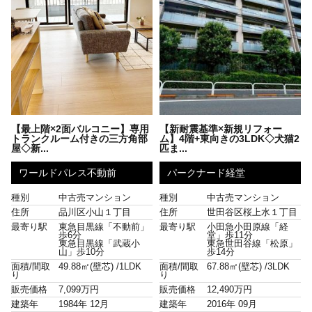
【最上階×2面バルコニー】専用
【新耐震基準×新規リフォー
トランクルーム付きの三方角部
ム】4階+東向きの3LDK◇犬猫2
屋◇新...
匹ま...
ワールドパレス不動前
パークナード経堂
種別
中古売マンション
種別
中古売マンション
住所
品川区小山１丁目
住所
世田谷区桜上水１丁目
最寄り駅
東急目黒線「不動前」
最寄り駅
小田急小田原線「経
歩6分
堂」歩11分
東急目黒線「武蔵小
東急世田谷線「松原」
山」歩10分
歩14分
面積/間取
49.88㎡(壁芯) /
1LDK
面積/間取
67.88㎡(壁芯) /
3LDK
り
り
販売価格
7,099万円
販売価格
12,490万円
建築年
1984年 12月
建築年
2016年 09月