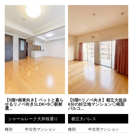
【5階×南東向き】ペットと暮ら
【5階×リノベ向き】都立大徒歩
せるリノベ向き1LDK+S◇新耐
6分の好立地マンション◇南面
震...
バルコ...
シャールレーク大井桜通り
都立大パレス
種別
中古売マンション
種別
中古売マンション