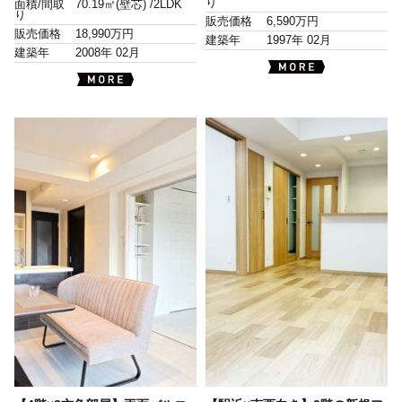
り
面積/間取
70.19㎡(壁芯) /
2LDK
り
販売価格
6,590万円
販売価格
18,990万円
建築年
1997年 02月
建築年
2008年 02月