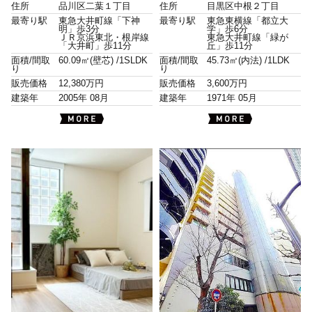
住所
品川区二葉１丁目
住所
目黒区中根２丁目
最寄り駅
東急大井町線「下神
最寄り駅
東急東横線「都立大
明」歩3分
学」歩6分
ＪＲ京浜東北・根岸線
東急大井町線「緑が
「大井町」歩11分
丘」歩11分
面積/間取
60.09㎡(壁芯) /
1SLDK
面積/間取
45.73㎡(内法) /
1LDK
り
り
販売価格
12,380万円
販売価格
3,600万円
建築年
2005年 08月
建築年
1971年 05月