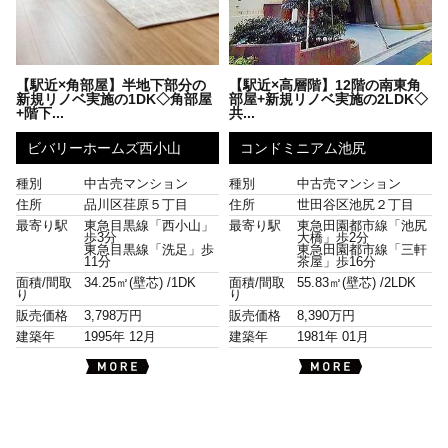
【駅近×角部屋】半地下部分の
【駅近×高層階】12階の南東角
新規リノベ実施の1DK◇角部屋
部屋+新規リノベ実施の2LDK◇
+階下...
共...
ビバリーホームズ西小山
コンドミニアム池尻
種別
中古売マンション
種別
中古売マンション
住所
品川区荏原５丁目
住所
世田谷区池尻２丁目
最寄り駅
東急目黒線「西小山」
最寄り駅
東急田園都市線「池尻
歩3分
大橋」歩2分
東急目黒線「洗足」歩
東急田園都市線「三軒
11分
茶屋」歩16分
面積/間取
34.25㎡(壁芯) /
1DK
面積/間取
55.83㎡(壁芯) /
2LDK
り
り
販売価格
3,798万円
販売価格
8,390万円
建築年
1995年 12月
建築年
1981年 01月