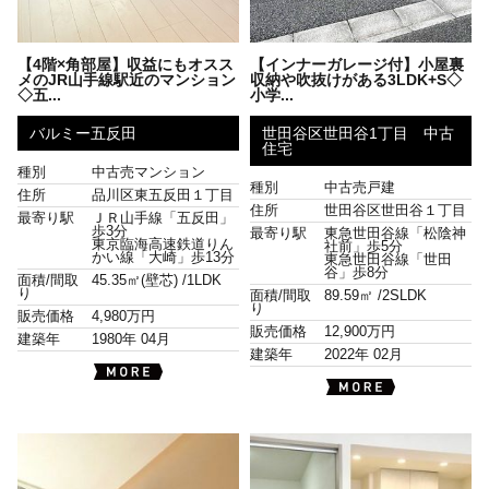
【4階×角部屋】収益にもオスス
【インナーガレージ付】小屋裏
メのJR山手線駅近のマンション
収納や吹抜けがある3LDK+S◇
◇五...
小学...
バルミー五反田
世田谷区世田谷1丁目 中古
住宅
種別
中古売マンション
種別
中古売戸建
住所
品川区東五反田１丁目
住所
世田谷区世田谷１丁目
最寄り駅
ＪＲ山手線「五反田」
歩3分
最寄り駅
東急世田谷線「松陰神
東京臨海高速鉄道りん
社前」歩5分
かい線「大崎」歩13分
東急世田谷線「世田
谷」歩8分
面積/間取
45.35㎡(壁芯) /
1LDK
り
面積/間取
89.59㎡ /
2SLDK
り
販売価格
4,980万円
販売価格
12,900万円
建築年
1980年 04月
建築年
2022年 02月