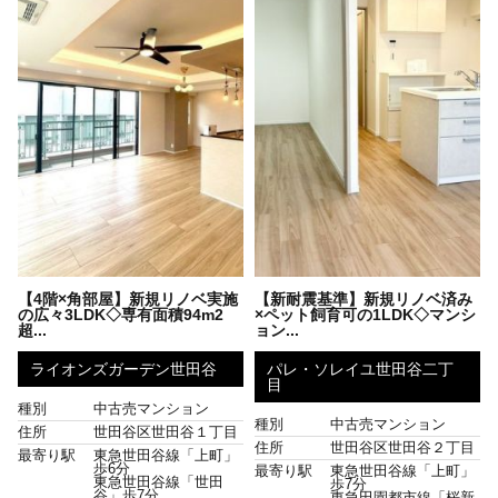
【4階×角部屋】新規リノベ実施
【新耐震基準】新規リノベ済み
の広々3LDK◇専有面積94m2
×ペット飼育可の1LDK◇マンシ
超...
ョン...
ライオンズガーデン世田谷
パレ・ソレイユ世田谷二丁
目
種別
中古売マンション
種別
中古売マンション
住所
世田谷区世田谷１丁目
住所
世田谷区世田谷２丁目
最寄り駅
東急世田谷線「上町」
歩6分
最寄り駅
東急世田谷線「上町」
東急世田谷線「世田
歩7分
谷」歩7分