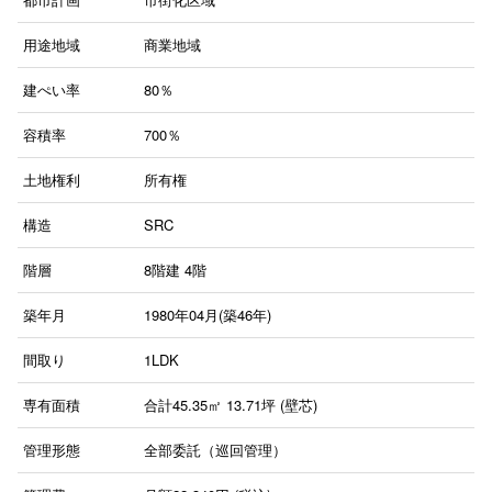
用途地域
商業地域
建ぺい率
80％
容積率
700％
土地権利
所有権
構造
SRC
階層
8階建
4階
築年月
1980年04月(築46年)
間取り
1LDK
専有面積
合計45.35㎡ 13.71坪 (壁芯)
管理形態
全部委託（巡回管理）