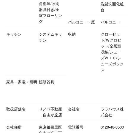
角部屋/照明
洗髪洗面化粧
器具付き/全
台
室フローリン
グ
バルコニー・庭
バルコニー
キッチン
システムキッ
収納
クローゼッ
チン
ト/Ｗクロゼ
ット/全居室
収納/シュー
ズＷＩＣ/シ
ューズボック
ス
家具・家電・照明
照明器具
取扱店舗名
リノベ不動産
会社名
ララハウス株
｜自由が丘店
式会社
会社住所
東京都目黒区
電話番号
0120-48-3500
自由が丘二丁