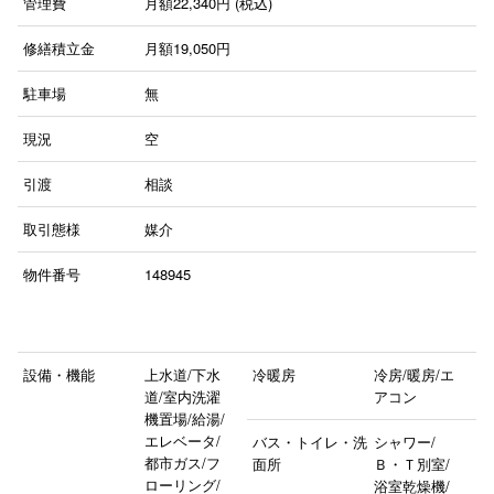
管理費
月額22,340円 (税込)
修繕積立金
月額19,050円
駐車場
無
現況
空
引渡
相談
取引態様
媒介
物件番号
148945
設備・機能
上水道/下水
冷暖房
冷房/暖房/エ
道/室内洗濯
アコン
機置場/給湯/
エレベータ/
バス・トイレ・洗
シャワー/
都市ガス/フ
面所
Ｂ・Ｔ別室/
ローリング/
浴室乾燥機/