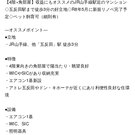
【4階×角部屋】収益にもオススメのJR山手線駅近のマンション
◇五反田駅まで徒歩3分の好立地◇R8年5月に新規リノベ完了予
定◇ペット飼育可（細則有）
―オススメポイント―
●立地
・JR山手線、他「五反田」駅 徒歩3分
●特徴
・4階東向きの角部屋で陽当たり・眺望良好
・WICやSICがあり収納充実
・エアコン1基新設
・アトレ五反田やドン・キホーテが近くにあり利便性良好な住環
境
●設備
・エアコン1基
・WIC、SIC
・照明器具