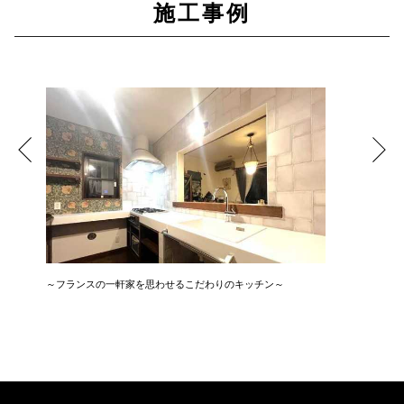
施工事例
～フランスの一軒家を思わせるこだわりのキッチン～
広さ&た
3LDK→1