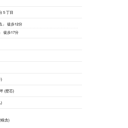
台５丁目
込」
徒歩12分
」
徒歩17分
)
9坪 (壁芯)
)
費税含)