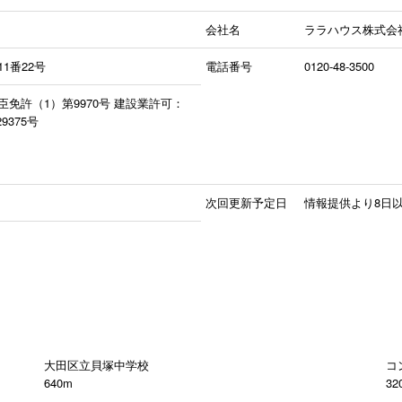
会社名
ララハウス株式会
1番22号
電話番号
0120-48-3500
免許（1）第9970号 建設業許可：
375号
次回更新予定日
情報提供より8日
大田区立貝塚中学校
コ
640m
32