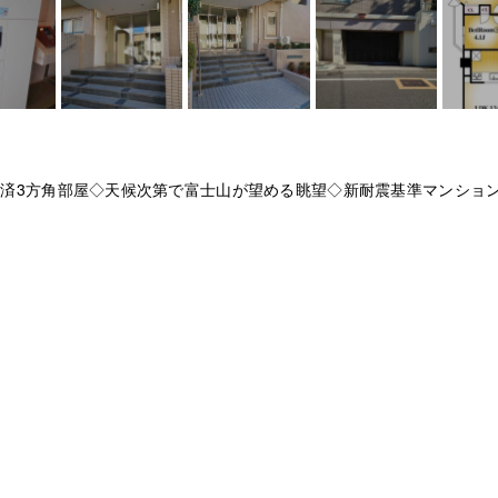
ベ済3方角部屋◇天候次第で富士山が望める眺望◇新耐震基準マンショ