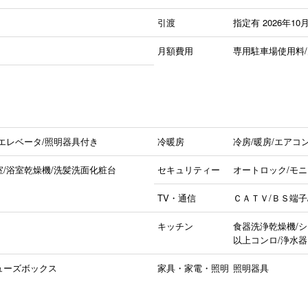
引渡
指定有
2026年10
月額費用
専用駐車場使用料/月 
/エレベータ/照明器具付き
冷暖房
冷房/暖房/エアコ
室/浴室乾燥機/洗髪洗面化粧台
セキュリティー
オートロック/モ
TV・通信
ＣＡＴＶ/ＢＳ端子
キッチン
食器洗浄乾燥機/シ
以上コンロ/浄水
ューズボックス
家具・家電・照明
照明器具