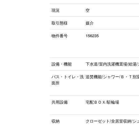
現況
空
取引態様
媒介
物件番号
156235
設備・機能
下水道/室内洗濯機置場/給湯
バス・トイレ・洗
追焚機能/シャワー/Ｂ・Ｔ別
面所
共用設備
宅配ＢＯＸ/駐輪場
収納
クローゼット/全居室収納/シ