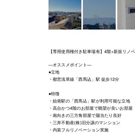
【専用使用権付き駐車場有】4階×新規リノ
―オススメポイント―
●立地
・都営浅草線「西馬込」駅 徒歩12分
●特徴
・始発駅の「西馬込」駅が利用可能な立地
・高台かつ4階のお部屋で眺望が良いお部屋
・南向きの三方角部屋で陽当たり良好
・三井不動産(株)旧分譲のマンション
・内装フルリノベーション実施