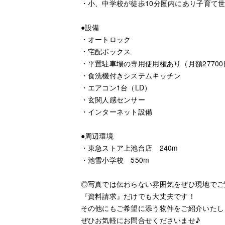
・小、中学校が徒歩10分圏内にあり子育て
●設備
・オートロック
・宅配ボックス
・平置駐車場の専用使用権あり（月額27700
・食洗機付きシステムキッチン
・エアコン1台（LD）
・玄関人感センサー
・インターネット設備
●周辺環境
・東急ストア上池台店 240m
・池雪小学校 550m
◎写真では伝わらない雰囲気をぜひ現地でご
『資料請求』だけでも大丈夫です！
その他にもご希望に添う物件をご紹介いたし
ぜひお気軽にお問合せくださいませ♪