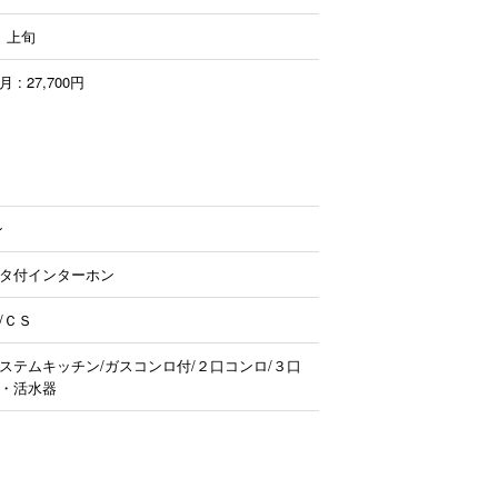
月 上旬
: 27,700円
ン
ニタ付インターホン
/ＣＳ
ステムキッチン/ガスコンロ付/２口コンロ/３口
器・活水器