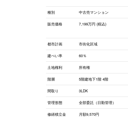
種別
中古売マンション
販売価格
7,199
万円 (税込)
都市計画
市街化区域
建ぺい率
60％
土地権利
所有権
階層
5階建地下1階
4階
間取り
3LDK
管理形態
全部委託（日勤管理）
修繕積立金
月額9,570円