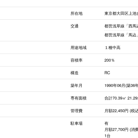
所在地
東京都大田区上池
交通
都営浅草線「西馬
都営浅草線「馬込
用途地域
１種中高
容積率
200％
構造
RC
築年月
1990年06月(築36年
専有面積
合計70.39㎡ 21.2
管理費
月額22,450円 (税込
駐車場
有
月額27,700円 (消
1台