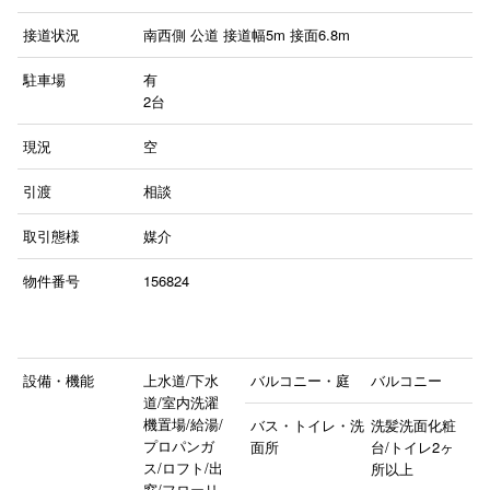
接道状況
南西側 公道 接道幅5m 接面6.8m
駐車場
有
2台
現況
空
引渡
相談
取引態様
媒介
物件番号
156824
設備・機能
上水道/下水
バルコニー・庭
バルコニー
道/室内洗濯
機置場/給湯/
バス・トイレ・洗
洗髪洗面化粧
プロパンガ
面所
台/トイレ2ヶ
ス/ロフト/出
所以上
窓/フローリ