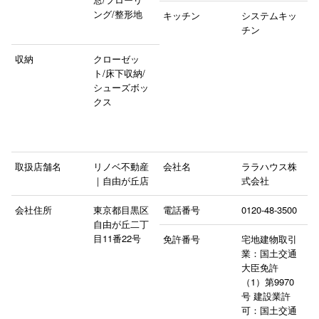
ング/整形地
キッチン
システムキッ
チン
収納
クローゼッ
ト/床下収納/
シューズボッ
クス
取扱店舗名
リノベ不動産
会社名
ララハウス株
｜自由が丘店
式会社
会社住所
東京都目黒区
電話番号
0120-48-3500
自由が丘二丁
目11番22号
免許番号
宅地建物取引
業：国土交通
大臣免許
（1）第9970
号 建設業許
可：国土交通