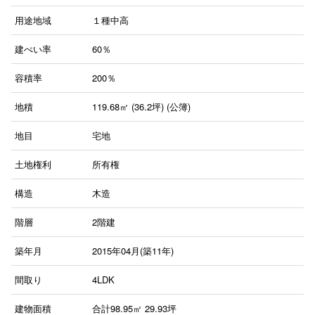
用途地域
１種中高
建ぺい率
60％
容積率
200％
地積
119.68㎡ (36.2坪) (公簿)
地目
宅地
土地権利
所有権
構造
木造
階層
2階建
築年月
2015年04月(築11年)
間取り
4LDK
建物面積
合計98.95㎡ 29.93坪