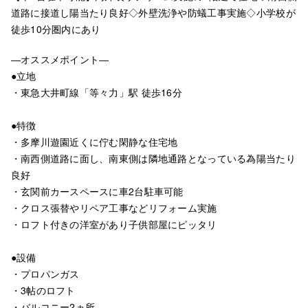
道路に接道し陽当たり良好◇外壁洗浄や防蟻工事実施◇小学校が
徒歩10分圏内にあり
―オススメポイント―
●立地
・東急大井町線「等々力」駅 徒歩16分
●特徴
・多摩川遊園近くに佇む閑静な住宅地
・南西側道路に面し、南東側は隣地通路となっている為陽当たり
良好
・玄関前カースペースに車2台駐車可能
・クロス張替やリペア工事などリフォーム実施
・ロフト付きの洋室があり子供部屋にピッタリ
●設備
・プロパンガス
・3帖のロフト
・バルコニー2ヵ所