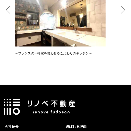
～フランスの一軒家を思わせるこだわりのキッチン～
広さ&た
3LDK→1
会社紹介
選ばれる理由