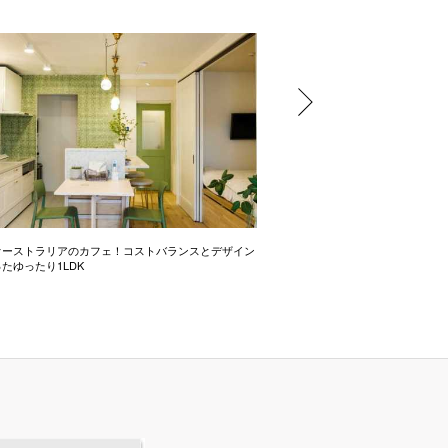
オーストラリアのカフェ！コストバランスとデザイン
一体感×ホテルライクで贅沢LDK
たゆったり1LDK
族団欒できる戸建てリノベ