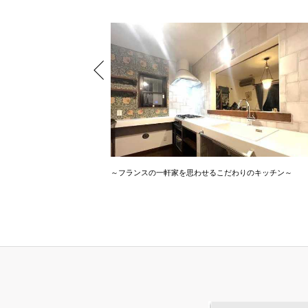
空間
～フランスの一軒家を思わせるこだわりのキッチン～