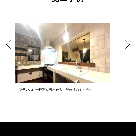
～フランスの一軒家を思わせるこだわりのキッチン～
広さ&た
3LDK→1