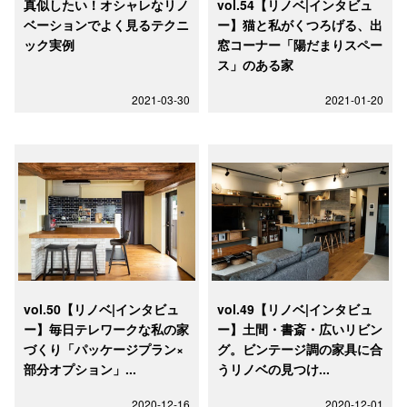
真似したい！オシャレなリノ
vol.54【リノベ|インタビュ
ベーションでよく見るテクニ
ー】猫と私がくつろげる、出
ック実例
窓コーナー「陽だまりスペー
ス」のある家
2021-03-30
2021-01-20
vol.50【リノベ|インタビュ
vol.49【リノベ|インタビュ
ー】毎日テレワークな私の家
ー】土間・書斎・広いリビン
づくり「パッケージプラン×
グ。ビンテージ調の家具に合
部分オプション」...
うリノベの見つけ...
2020-12-16
2020-12-01