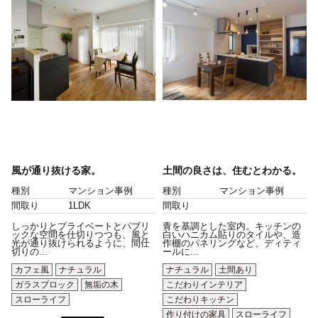
風が通り抜ける家。
土間の良さは、住むとわかる。
種別
マンション事例
種別
マンション事例
間取り
1LDK
間取り
しっかりとプライベートとパブリ
青を基調とした室内。キッチンの
ックな空間を仕切りつつも、風と
白いハニカム貼りのタイルや、造
光が通り抜けられるように、間仕
作棚のパネリングなど、ディティ
切りの...
ールに...
カフェ風
ナチュラル
ナチュラル
土間あり
ガラスブロック
無垢の木
こだわりインテリア
スローライフ
こだわりキッチン
作り付けの家具
スローライフ