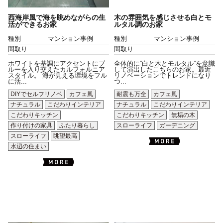
西海岸風で海を眺めながらの生
木の雰囲気を感じさせる白とモ
活ができるお家
ルタル調のお家
種別
マンション事例
種別
マンション事例
間取り
間取り
ホワイトを基調にアクセントにブ
全体的に”白と木とモルタル”を意識
ルーを入り交えたカルフォルニア
して演出したこちらのお家。最近
スタイル。 海が見える環境をフル
リノベーションでトレンドになり
に活...
つ...
DIYでセルフリノベ
カフェ風
耐震も万全
カフェ風
ナチュラル
こだわりインテリア
ナチュラル
こだわりインテリア
こだわりキッチン
こだわりキッチン
無垢の木
作り付けの家具
ふたり暮らし
スローライフ
ガーデニング
スローライフ
眺望最高
水辺の住まい