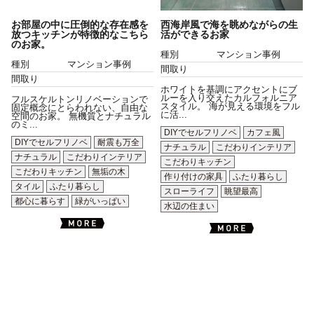
お部屋の中に圧倒的な存在感を
西海岸風で海を眺めながらの生
放つキッチンが特徴的なこちら
活ができるお家
のお家。
種別
マンション事例
種別
マンション事例
間取り
間取り
ホワイトを基調にアクセントにブ
ルーを入り交えたカルフォルニア
フルスケルトンリノベーションで
スタイル。 海が見える環境をフル
固定概念にとらわれない、自由な
に活...
空間のお家。 無機質とナチュラル
のミ...
DIYでセルフリノベ
カフェ風
DIYでセルフリノベ
耐震も万全
ナチュラル
こだわりインテリア
ナチュラル
こだわりインテリア
こだわりキッチン
こだわりキッチン
無垢の木
作り付けの家具
ふたり暮らし
タイル
ふたり暮らし
スローライフ
眺望最高
都心に暮らす
緑がいっぱい
水辺の住まい