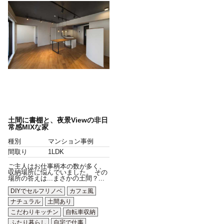
土間に書棚と、夜景Viewの非日
常感MIXな家
種別
マンション事例
間取り
1LDK
ご主人はお仕事柄本の数が多く、
収納場所に悩んでいました。 その
場所の答えは...まさかの土間？...
DIYでセルフリノベ
カフェ風
ナチュラル
土間あり
こだわりキッチン
自転車収納
ふたり暮らし
自宅で仕事