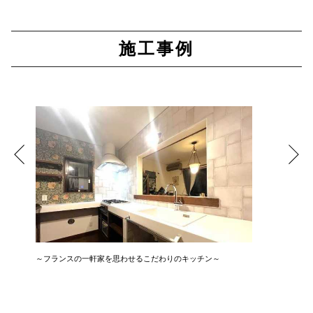
施工事例
～フランスの一軒家を思わせるこだわりのキッチン～
広さ&た
3LDK→1