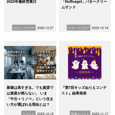
2025年最終営業日
「Huffnagel」バタークリー
ムサンド
スタッフブログ
2025-12-27
スタッフブログ
2025-12-16
新築は高すぎる。でも賃貸で
『第7回キッズぬりえコンテ
は資産が残らない。 いま
スト』結果発表
「中古＋リノベ」という住ま
い方が選ばれる理由とは？
イベント
2025-12-12
店舗イベント
2025-11-17