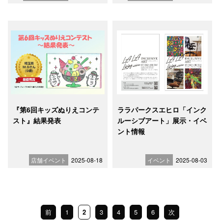
『第6回キッズぬりえコンテ
ララパークスエヒロ「インク
スト』結果発表
ルーシブアート」展示・イベ
ント情報
店舗イベント
2025-08-18
イベント
2025-08-03
前
1
2
3
4
5
6
次