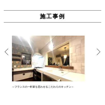
施工事例
～フランスの一軒家を思わせるこだわりのキッチン～
広さ&た
3LDK→1